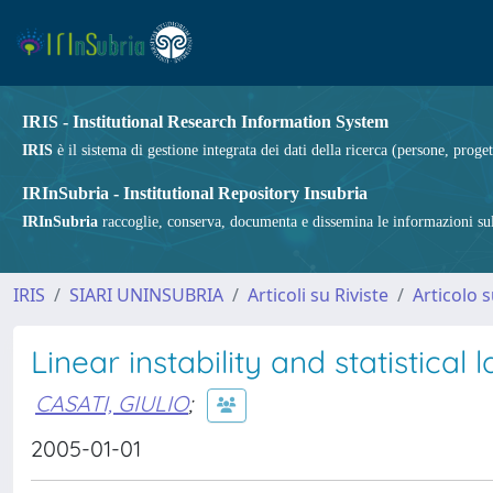
IRIS - Institutional Research Information System
IRIS
è il sistema di gestione integrata dei dati della ricerca (persone, proget
IRInSubria - Institutional Repository Insubria
IRInSubria
raccoglie, conserva, documenta e dissemina le informazioni sulla
IRIS
SIARI UNINSUBRIA
Articoli su Riviste
Articolo s
Linear instability and statistical 
CASATI, GIULIO
;
2005-01-01