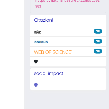
https://hdl.handle.net/11383/1501
983
Citazioni
ND
ND
ND
social impact