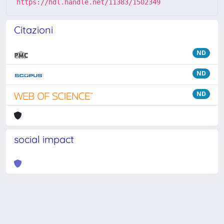
https://hdl.handle.net/11383/1502349
Citazioni
ND
ND
ND
social impact