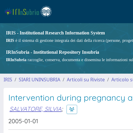
IRIS - Institutional Research Information System
IRIS
è il sistema di gestione integrata dei dati della ricerca (persone, proget
IRInSubria - Institutional Repository Insubria
IRInSubria
raccoglie, conserva, documenta e dissemina le informazioni sulla
IRIS
SIARI UNINSUBRIA
Articoli su Riviste
Articolo s
Intervention during pregnancy an
SALVATORE, SILVIA
;
2005-01-01