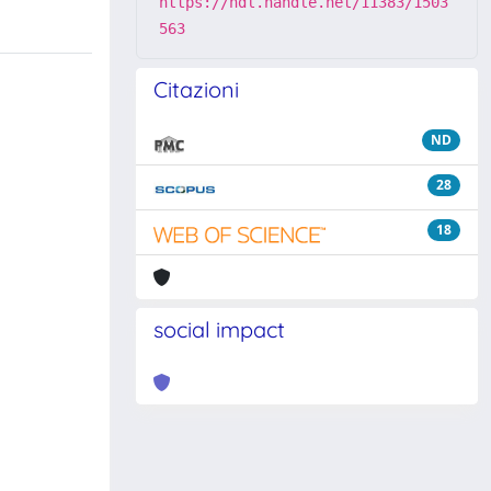
https://hdl.handle.net/11383/1503
563
Citazioni
ND
28
18
social impact