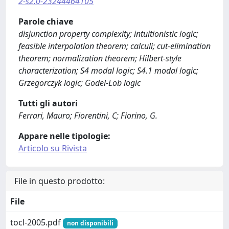
2-s2.0-23244464105
Parole chiave
disjunction property complexity; intuitionistic logic;
feasible interpolation theorem; calculi; cut-elimination
theorem; normalization theorem; Hilbert-style
characterization; S4 modal logic; S4.1 modal logic;
Grzegorczyk logic; Godel-Lob logic
Tutti gli autori
Ferrari, Mauro; Fiorentini, C; Fiorino, G.
Appare nelle tipologie:
Articolo su Rivista
File in questo prodotto:
File
tocl-2005.pdf
non disponibili