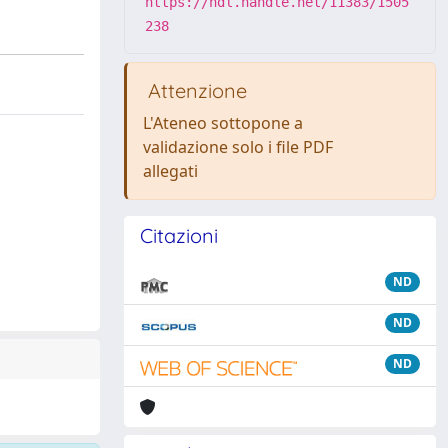
https://hdl.handle.net/11383/1505
238
Attenzione
L'Ateneo sottopone a
validazione solo i file PDF
allegati
Citazioni
ND
ND
ND