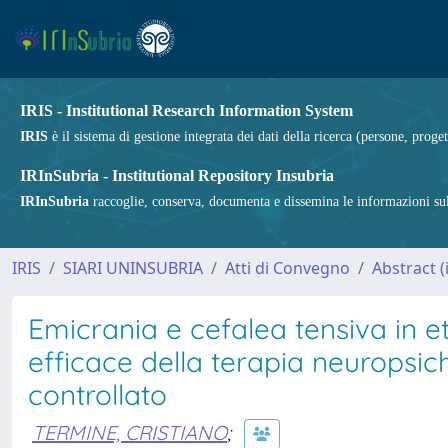
IRIS - Institutional Research Information System
IRIS
è il sistema di gestione integrata dei dati della ricerca (persone, proget
IRInSubria - Institutional Repository Insubria
IRInSubria
raccoglie, conserva, documenta e dissemina le informazioni sulla
IRIS
SIARI UNINSUBRIA
Atti di Convegno
Abstract 
Emicrania e cefalea tensiva in e
efficace della terapia neuropsich
controllato
TERMINE, CRISTIANO
;