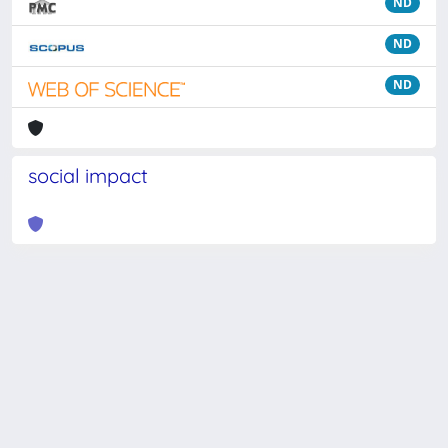
ND
ND
ND
social impact