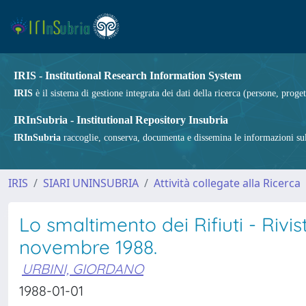
IRIS - Institutional Research Information System
IRIS
è il sistema di gestione integrata dei dati della ricerca (persone, proget
IRInSubria - Institutional Repository Insubria
IRInSubria
raccoglie, conserva, documenta e dissemina le informazioni sulla
IRIS
SIARI UNINSUBRIA
Attività collegate alla Ricerca
Lo smaltimento dei Rifiuti - Rivi
novembre 1988.
URBINI, GIORDANO
1988-01-01