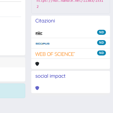
https://hdl.handle.net/11383/1531
2
Citazioni
ND
ND
ND
social impact