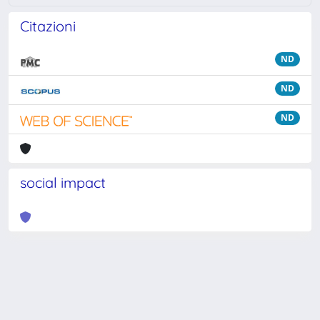
Citazioni
ND
ND
ND
social impact