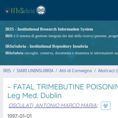
IRIS - Institutional Research Information System
IRIS
è il sistema di gestione integrata dei dati della ricerca (persone, proget
IRInSubria - Institutional Repository Insubria
IRInSubria
raccoglie, conserva, documenta e dissemina le informazioni sulla
IRIS
SIARI UNINSUBRIA
Atti di Convegno
Abstract 
– FATAL TRIMEBUTINE POISONING 
Leg Med. Dublin
OSCULATI, ANTONIO MARCO MARIA
;
1997-01-01