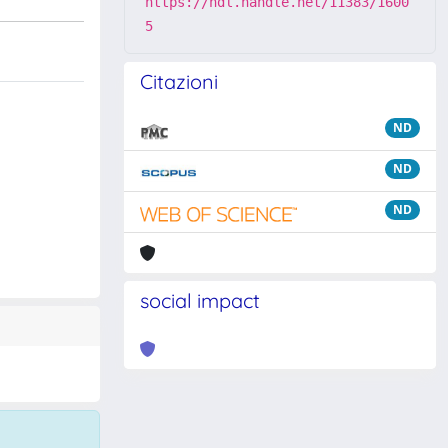
https://hdl.handle.net/11383/1600
5
Citazioni
ND
ND
ND
social impact