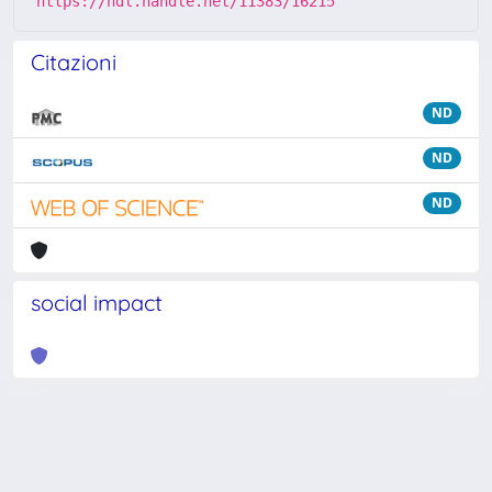
https://hdl.handle.net/11383/16215
Citazioni
ND
ND
ND
social impact