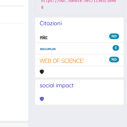
https://hdl.handle.net/11383/1640
8
Citazioni
ND
5
ND
social impact