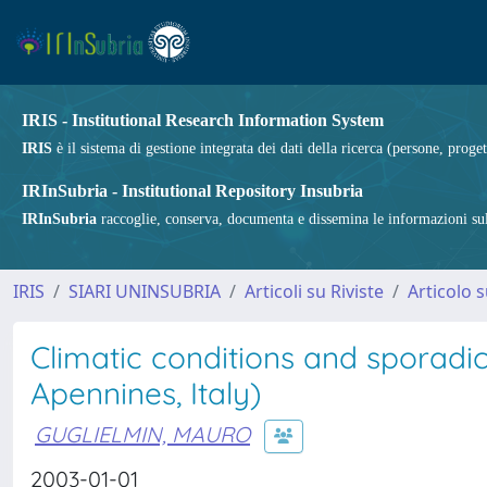
IRIS - Institutional Research Information System
IRIS
è il sistema di gestione integrata dei dati della ricerca (persone, proget
IRInSubria - Institutional Repository Insubria
IRInSubria
raccoglie, conserva, documenta e dissemina le informazioni sulla
IRIS
SIARI UNINSUBRIA
Articoli su Riviste
Articolo s
Climatic conditions and sporadic
Apennines, Italy)
GUGLIELMIN, MAURO
2003-01-01