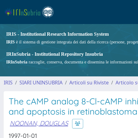
IRIS - Institutional Research Information System
IRIS
è il sistema di gestione integrata dei dati della ricerca (persone, proget
IRInSubria - Institutional Repository Insubria
IRInSubria
raccoglie, conserva, documenta e dissemina le informazioni sulla
IRIS
SIARI UNINSUBRIA
Articoli su Riviste
Articolo s
The cAMP analog 8-Cl-cAMP inhib
and apoptosis in retinoblastoma 
NOONAN, DOUGLAS
1997-01-01