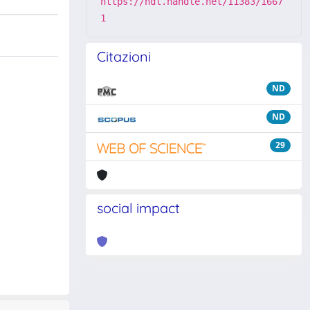
https://hdl.handle.net/11383/1667
1
Citazioni
ND
ND
29
social impact