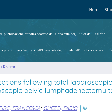
Home
Sfo
ti, pubblicazioni, attività) adottato dall'Università degli Studi dell’Insubria.
 produzione scientifica dell'Università degli Studi dell’Insubria anche ai fini d
u Rivista
ations following total laparoscopi
oscopic pelvic lymphadenectomy t
FIRO, FRANCESCA
;
GHEZZI, FABIO