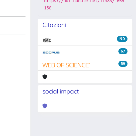
https://hdl.handle.net/11383/1669
156
Citazioni
ND
67
59
social impact