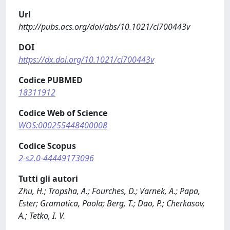
Url
http://pubs.acs.org/doi/abs/10.1021/ci700443v
DOI
https://dx.doi.org/10.1021/ci700443v
Codice PUBMED
18311912
Codice Web of Science
WOS:000255448400008
Codice Scopus
2-s2.0-44449173096
Tutti gli autori
Zhu, H.; Tropsha, A.; Fourches, D.; Varnek, A.; Papa,
Ester; Gramatica, Paola; Berg, T.; Dao, P.; Cherkasov,
A.; Tetko, I. V.