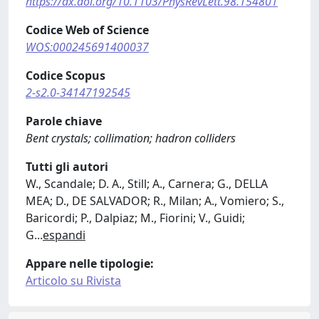
https://dx.doi.org/10.1103/PhysRevLett.98.154801
Codice Web of Science
WOS:000245691400037
Codice Scopus
2-s2.0-34147192545
Parole chiave
Bent crystals; collimation; hadron colliders
Tutti gli autori
W., Scandale; D. A., Still; A., Carnera; G., DELLA
MEA; D., DE SALVADOR; R., Milan; A., Vomiero; S.,
Baricordi; P., Dalpiaz; M., Fiorini; V., Guidi;
G
...
espandi
Appare nelle tipologie:
Articolo su Rivista