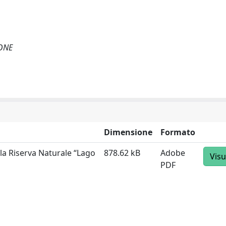
EONE
Dimensione
Formato
lla Riserva Naturale “Lago
878.62 kB
Adobe
Visu
PDF