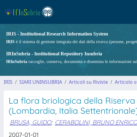
IRIS - Institutional Research Information System
IRIS
è il sistema di gestione integrata dei dati della ricerca (persone, proget
IRInSubria - Institutional Repository Insubria
IRInSubria
raccoglie, conserva, documenta e dissemina le informazioni sulla
IRIS
SIARI UNINSUBRIA
Articoli su Riviste
Articolo s
La flora briologica della Riserv
(Lombardia, Italia Settentrionale
BRUSA, GUIDO
;
CERABOLINI, BRUNO ENRIC
2007-01-01