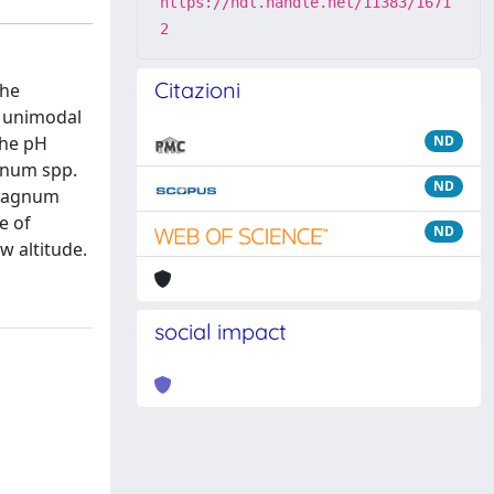
https://hdl.handle.net/11383/1671
2
Citazioni
the
n unimodal
the pH
ND
agnum spp.
ND
phagnum
e of
ND
w altitude.
social impact