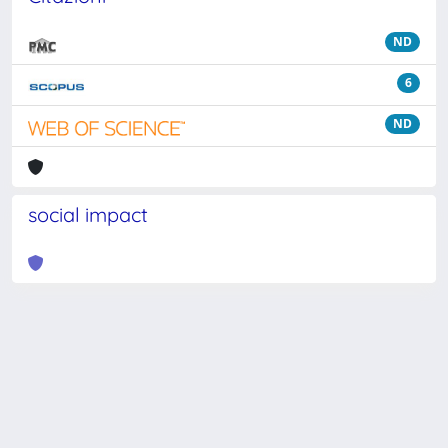
ND
6
ND
social impact