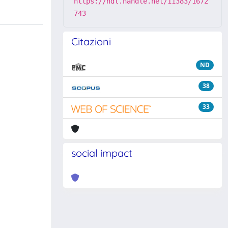
https://hdl.handle.net/11383/1672
743
Citazioni
ND
38
33
social impact