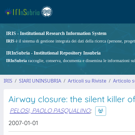
IRIS - Institutional Research Information System
IRIS
è il sistema di gestione integrata dei dati della ricerca (persone, proget
IRInSubria - Institutional Repository Insubria
IRInSubria
raccoglie, conserva, documenta e dissemina le informazioni sulla
IRIS
SIARI UNINSUBRIA
Articoli su Riviste
Articolo s
Airway closure: the silent killer 
PELOSI, PAOLO PASQUALINO
;
2007-01-01