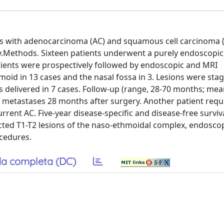
ts with adenocarcinoma (AC) and squamous cell carcinoma (
.Methods. Sixteen patients underwent a purely endoscopic 
l patients were prospectively followed by endoscopic and MRI
oid in 13 cases and the nasal fossa in 3. Lesions were sta
s delivered in 7 cases. Follow-up (range, 28-70 months; mea
ain metastases 28 months after surgery. Another patient requ
rrent AC. Five-year disease-specific and disease-free surviv
ected T1-T2 lesions of the naso-ethmoidal complex, endosco
ocedures.
a completa (DC)