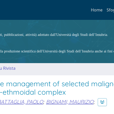
Home
Sfo
ti, pubblicazioni, attività) adottato dall'Università degli Studi dell’Insubria.
 produzione scientifica dell'Università degli Studi dell’Insubria anche ai fini d
u Rivista
the management of selected malign
so-ethmoidal complex
BATTAGLIA, PAOLO
;
BIGNAMI, MAURIZIO
;