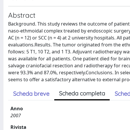
Abstract
Background. This study reviews the outcome of patien
naso-ethmoidal complex treated by endoscopic surgery
AC (n = 12) or SCC (n = 4) at 2 university hospitals. Al
evaluations.Results. The tumor originated from the ethm
follows: 5 T1, 10 T2, and 1 T3. Adjuvant radiotherapy wa
was available for all patients. One patient died for br
salvage craniofacial resection and radiotherapy for recu
were 93.3% and 87.0%, respectively.Conclusions. In sel
seems to offer a satisfactory alternative to external pr
Scheda completa
Scheda breve
Sched
Anno
2007
Rivista