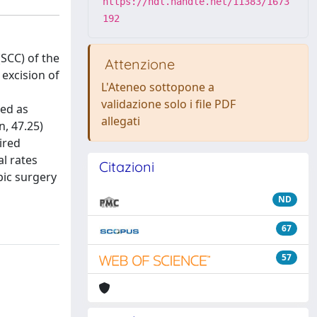
https://hdl.handle.net/11383/1673
192
SCC) of the
Attenzione
excision of
L'Ateneo sottopone a
validazione solo i file PDF
ged as
allegati
n, 47.25)
ired
al rates
Citazioni
pic surgery
ND
67
57