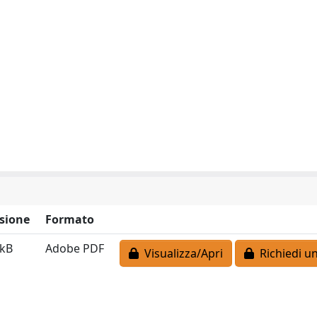
sione
Formato
 kB
Adobe PDF
Visualizza/Apri
Richiedi un