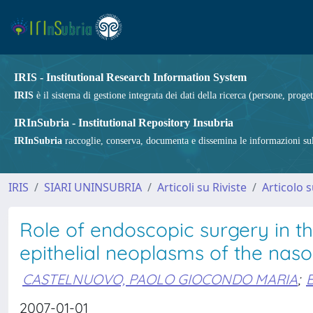
IRIS - Institutional Research Information System
IRIS
è il sistema di gestione integrata dei dati della ricerca (persone, proget
IRInSubria - Institutional Repository Insubria
IRInSubria
raccoglie, conserva, documenta e dissemina le informazioni sulla
IRIS
SIARI UNINSUBRIA
Articoli su Riviste
Articolo s
Role of endoscopic surgery in 
epithelial neoplasms of the na
CASTELNUOVO, PAOLO GIOCONDO MARIA
;
2007-01-01