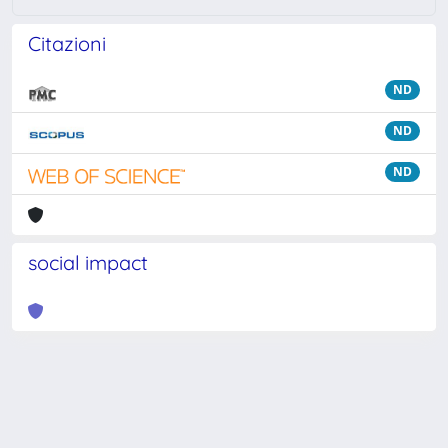
Citazioni
ND
ND
ND
social impact