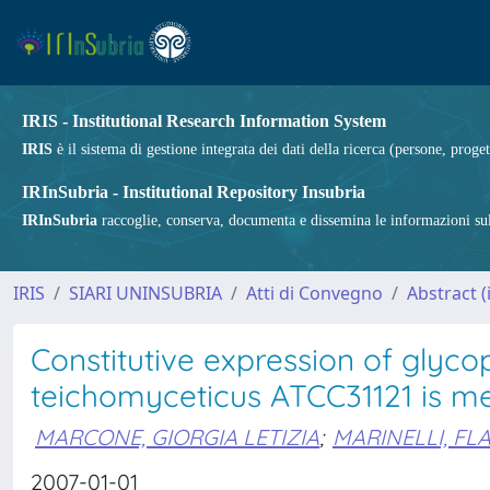
IRIS - Institutional Research Information System
IRIS
è il sistema di gestione integrata dei dati della ricerca (persone, proget
IRInSubria - Institutional Repository Insubria
IRInSubria
raccoglie, conserva, documenta e dissemina le informazioni sulla
IRIS
SIARI UNINSUBRIA
Atti di Convegno
Abstract 
Constitutive expression of glyco
teichomyceticus ATCC31121 is m
MARCONE, GIORGIA LETIZIA
;
MARINELLI, FLA
2007-01-01