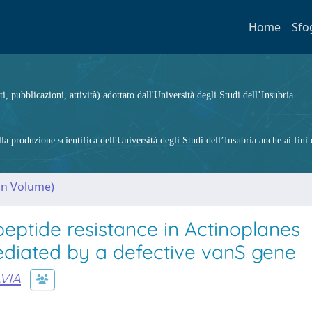
Home
Sfo
ti, pubblicazioni, attività) adottato dall'Università degli Studi dell’Insubria.
 produzione scientifica dell'Università degli Studi dell’Insubria anche ai fini d
(in Volume)
peptide resistance in Actinoplanes
ediated by a defective vanS gene
VIA