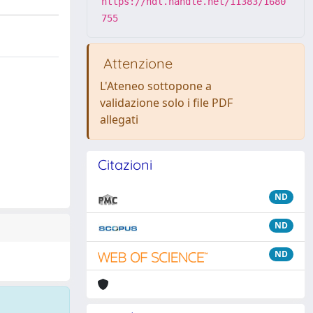
https://hdl.handle.net/11383/1680
755
Attenzione
L'Ateneo sottopone a
validazione solo i file PDF
allegati
Citazioni
ND
ND
ND