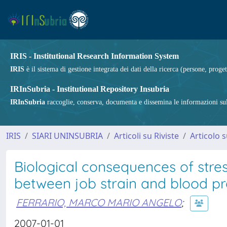
IRIS - Institutional Research Information System
IRIS
è il sistema di gestione integrata dei dati della ricerca (persone, proget
IRInSubria - Institutional Repository Insubria
IRInSubria
raccoglie, conserva, documenta e dissemina le informazioni sulla
IRIS
SIARI UNINSUBRIA
Articoli su Riviste
Articolo s
Biological consequences of stress
between job strain and blood pr
FERRARIO, MARCO MARIO ANGELO
;
2007-01-01