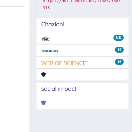
https://hdl.handle.net/11383/1683
318
Citazioni
ND
19
16
social impact