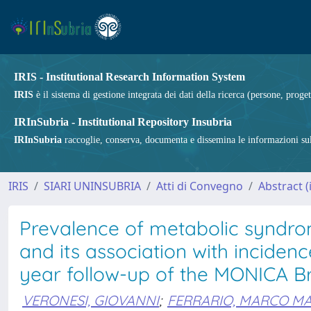
IRIS - Institutional Research Information System
IRIS
è il sistema di gestione integrata dei dati della ricerca (persone, proget
IRInSubria - Institutional Repository Insubria
IRInSubria
raccoglie, conserva, documenta e dissemina le informazioni sulla
IRIS
SIARI UNINSUBRIA
Atti di Convegno
Abstract (i
Prevalence of metabolic syndro
and its association with inciden
year follow-up of the MONICA 
VERONESI, GIOVANNI
;
FERRARIO, MARCO M