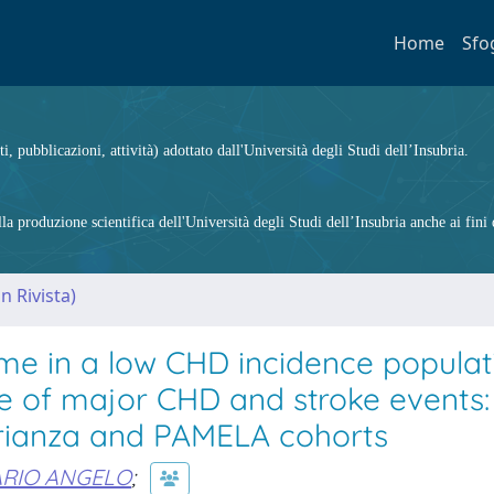
Home
Sfo
ti, pubblicazioni, attività) adottato dall'Università degli Studi dell’Insubria.
 produzione scientifica dell'Università degli Studi dell’Insubria anche ai fini d
n Rivista)
me in a low CHD incidence populat
ce of major CHD and stroke events: 
Brianza and PAMELA cohorts
ARIO ANGELO
;