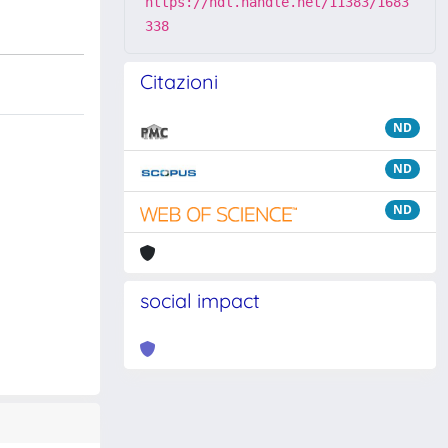
https://hdl.handle.net/11383/1683
338
Citazioni
ND
ND
ND
social impact