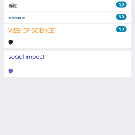
ND
ND
ND
social impact