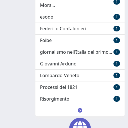
1
Mors...
esodo
1
Federico Confalonieri
1
Foibe
1
giornalismo nell'Italia del primo...
1
Giovanni Arduno
1
Lombardo-Veneto
1
Processi del 1821
1
Risorgimento
1