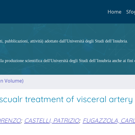
Home
Sfo
ti, pubblicazioni, attività) adottato dall'Università degli Studi dell’Insubria.
 produzione scientifica dell'Università degli Studi dell’Insubria anche ai fini d
(in Volume)
ualr treatment of visceral artery
LORENZO
;
CASTELLI, PATRIZIO
;
FUGAZZOLA, CAR