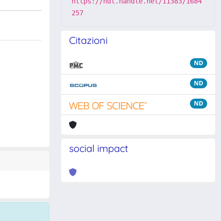
https://hdl.handle.net/11383/1684
257
Citazioni
ND
ND
ND
social impact