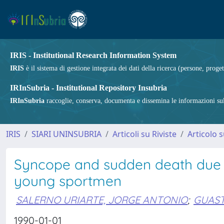
IRIS - Institutional Research Information System
IRIS
è il sistema di gestione integrata dei dati della ricerca (persone, proget
IRInSubria - Institutional Repository Insubria
IRInSubria
raccoglie, conserva, documenta e dissemina le informazioni sulla
IRIS
SIARI UNINSUBRIA
Articoli su Riviste
Articolo s
Syncope and sudden death due t
young sportmen
SALERNO URIARTE, JORGE ANTONIO
;
GUAST
1990-01-01