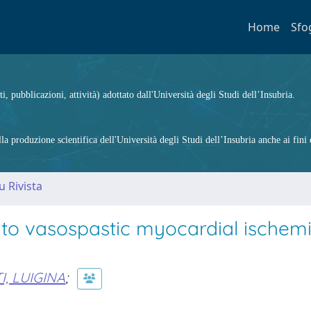
Home
Sfo
ti, pubblicazioni, attività) adottato dall'Università degli Studi dell’Insubria.
 produzione scientifica dell'Università degli Studi dell’Insubria anche ai fini d
u Rivista
o vasospastic myocardial ischemi
I, LUIGINA
;