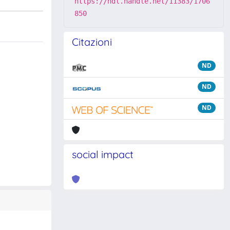
https://hdl.handle.net/11383/1706
850
Citazioni
ND
ND
ND
social impact