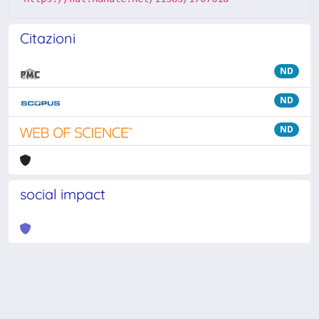
Citazioni
ND
ND
ND
social impact