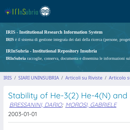
IRIS - Institutional Research Information System
IRIS
è il sistema di gestione integrata dei dati della ricerca (persone, proget
IRInSubria - Institutional Repository Insubria
IRInSubria
raccoglie, conserva, documenta e dissemina le informazioni sulla
IRIS
SIARI UNINSUBRIA
Articoli su Riviste
Articolo s
Stability of He-3(2) He-4(N) an
BRESSANINI, DARIO
;
MOROSI, GABRIELE
2003-01-01