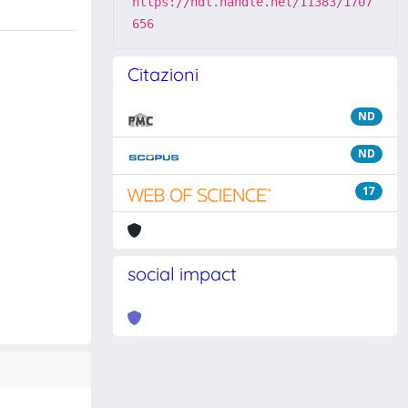
https://hdl.handle.net/11383/1707
656
Citazioni
ND
ND
17
social impact