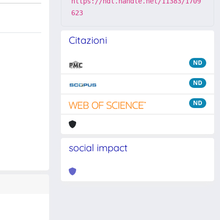
https://hdl.handle.net/11383/1709
623
Citazioni
ND
ND
ND
social impact