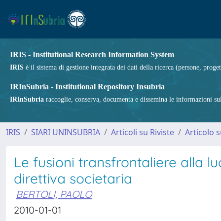
IRIS - Institutional Research Information System
IRIS
è il sistema di gestione integrata dei dati della ricerca (persone, proget
IRInSubria - Institutional Repository Insubria
IRInSubria
raccoglie, conserva, documenta e dissemina le informazioni sulla
IRIS
SIARI UNINSUBRIA
Articoli su Riviste
Articolo s
Le fusioni transfrontaliere alla 
direttiva societaria
BERTOLI, PAOLO
2010-01-01