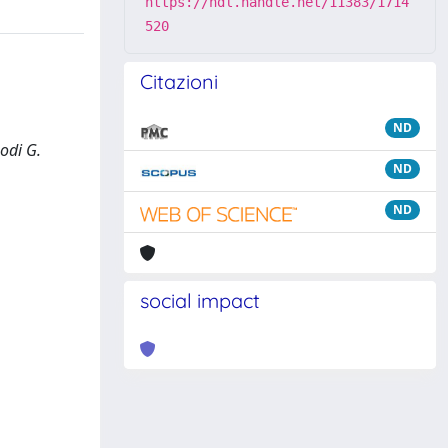
https://hdl.handle.net/11383/1714
520
Citazioni
ND
podi G.
ND
ND
social impact