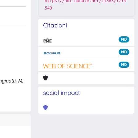
https://hdl.handle.net/11383/1714
543
Citazioni
ND
ND
ND
nginotti, M.
social impact