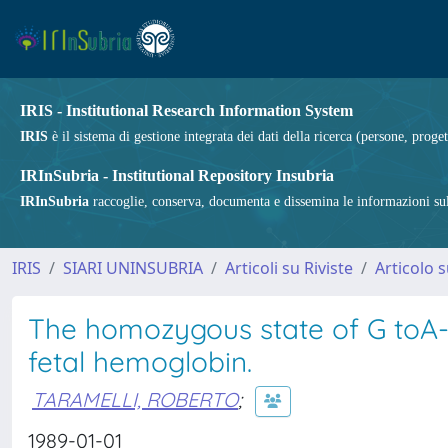
IRIS - Institutional Research Information System
IRIS
è il sistema di gestione integrata dei dati della ricerca (persone, proget
IRInSubria - Institutional Repository Insubria
IRInSubria
raccoglie, conserva, documenta e dissemina le informazioni sulla
IRIS
SIARI UNINSUBRIA
Articoli su Riviste
Articolo s
The homozygous state of G toA-
fetal hemoglobin.
TARAMELLI, ROBERTO
;
1989-01-01