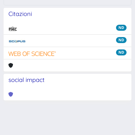
Citazioni
ND
ND
ND
social impact