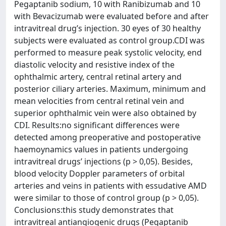
Pegaptanib sodium, 10 with Ranibizumab and 10
with Bevacizumab were evaluated before and after
intravitreal drug’s injection. 30 eyes of 30 healthy
subjects were evaluated as control group.CDI was
performed to measure peak systolic velocity, end
diastolic velocity and resistive index of the
ophthalmic artery, central retinal artery and
posterior ciliary arteries. Maximum, minimum and
mean velocities from central retinal vein and
superior ophthalmic vein were also obtained by
CDI. Results:no significant differences were
detected among preoperative and postoperative
haemoynamics values in patients undergoing
intravitreal drugs’ injections (p > 0,05). Besides,
blood velocity Doppler parameters of orbital
arteries and veins in patients with essudative AMD
were similar to those of control group (p > 0,05).
Conclusions:this study demonstrates that
intravitreal antiangiogenic drugs (Pegaptanib