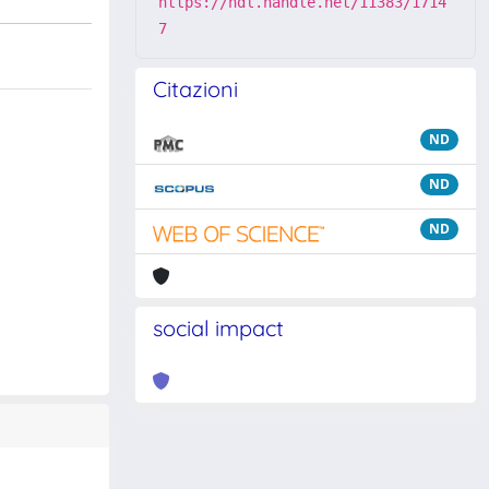
https://hdl.handle.net/11383/1714
7
Citazioni
ND
ND
ND
social impact