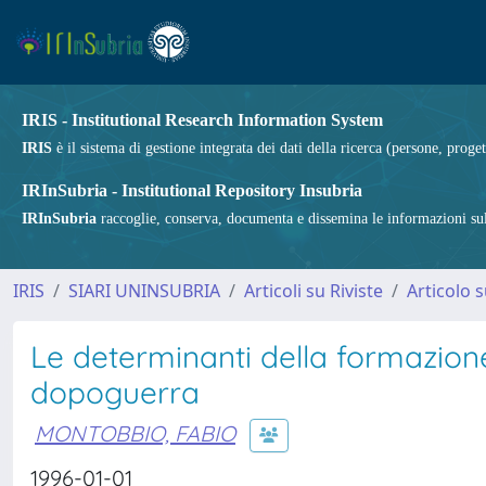
IRIS - Institutional Research Information System
IRIS
è il sistema di gestione integrata dei dati della ricerca (persone, proget
IRInSubria - Institutional Repository Insubria
IRInSubria
raccoglie, conserva, documenta e dissemina le informazioni sulla
IRIS
SIARI UNINSUBRIA
Articoli su Riviste
Articolo s
Le determinanti della formazione
dopoguerra
MONTOBBIO, FABIO
1996-01-01