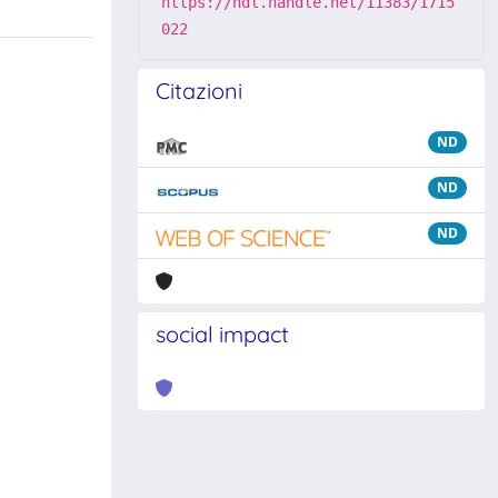
https://hdl.handle.net/11383/1715
022
Citazioni
ND
ND
ND
social impact