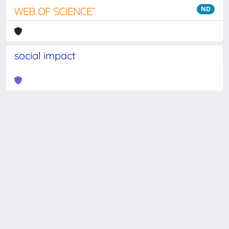
ND
social impact