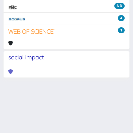
ND
4
1
social impact