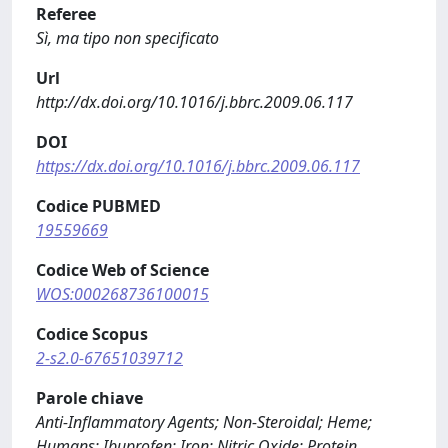
Referee
Sì, ma tipo non specificato
Url
http://dx.doi.org/10.1016/j.bbrc.2009.06.117
DOI
https://dx.doi.org/10.1016/j.bbrc.2009.06.117
Codice PUBMED
19559669
Codice Web of Science
WOS:000268736100015
Codice Scopus
2-s2.0-67651039712
Parole chiave
Anti-Inflammatory Agents; Non-Steroidal; Heme;
Humans; Ibuprofen; Iron; Nitric Oxide; Protein