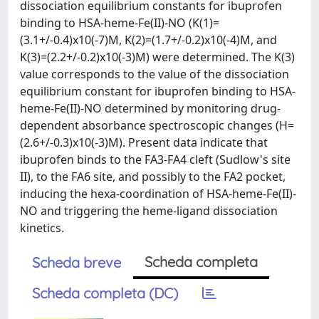
dissociation equilibrium constants for ibuprofen
binding to HSA-heme-Fe(II)-NO (K(1)=
(3.1+/-0.4)x10(-7)M, K(2)=(1.7+/-0.2)x10(-4)M, and
K(3)=(2.2+/-0.2)x10(-3)M) were determined. The K(3)
value corresponds to the value of the dissociation
equilibrium constant for ibuprofen binding to HSA-
heme-Fe(II)-NO determined by monitoring drug-
dependent absorbance spectroscopic changes (H=
(2.6+/-0.3)x10(-3)M). Present data indicate that
ibuprofen binds to the FA3-FA4 cleft (Sudlow's site
II), to the FA6 site, and possibly to the FA2 pocket,
inducing the hexa-coordination of HSA-heme-Fe(II)-
NO and triggering the heme-ligand dissociation
kinetics.
Scheda completa
Scheda breve
Scheda completa (DC)