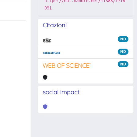
https://hdl.handle.net/11383/1718
091
Citazioni
ND
ND
ND
social impact