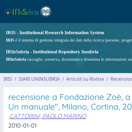
IRIS - Institutional Research Information System
IRIS
è il sistema di gestione integrata dei dati della ricerca (persone, proget
IRInSubria - Institutional Repository Insubria
IRInSubria
raccoglie, conserva, documenta e dissemina le informazioni sulla
IRIS
SIARI UNINSUBRIA
Articoli su Riviste
Recension
recensione a Fondazione Zoè, a 
Un manuale", Milano, Cortina, 2
CATTORINI, PAOLO MARINO
2010-01-01