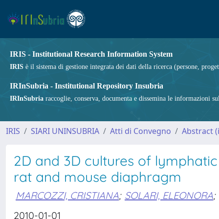
IRIS - Institutional Research Information System
IRIS
è il sistema di gestione integrata dei dati della ricerca (persone, proget
IRInSubria - Institutional Repository Insubria
IRInSubria
raccoglie, conserva, documenta e dissemina le informazioni sulla
IRIS
SIARI UNINSUBRIA
Atti di Convegno
Abstract (i
2D and 3D cultures of lymphatic
rat and mouse diaphragm
MARCOZZI, CRISTIANA
;
SOLARI, ELEONORA
;
2010-01-01