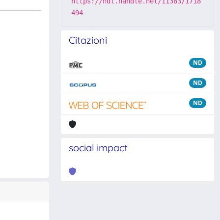
https://hdl.handle.net/11383/1718
494
Citazioni
ND
ND
ND
social impact