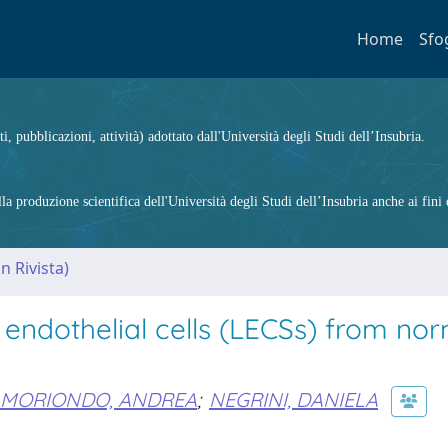
Home
Sfo
ti, pubblicazioni, attività) adottato dall'Università degli Studi dell’Insubria.
 produzione scientifica dell'Università degli Studi dell’Insubria anche ai fini d
n Rivista)
 endothelial cells (LECSs) from no
MORIONDO, ANDREA
;
NEGRINI, DANIELA