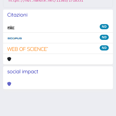
https://hdl.handle.net/11383/1718551
Citazioni
ND
ND
ND
social impact