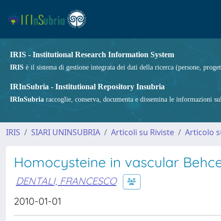
IRIS - Institutional Research Information System
IRIS
è il sistema di gestione integrata dei dati della ricerca (persone, proget
IRInSubria - Institutional Repository Insubria
IRInSubria
raccoglie, conserva, documenta e dissemina le informazioni sulla
IRIS
SIARI UNINSUBRIA
Articoli su Riviste
Articolo s
Homocysteine in vascular Behce
DENTALI, FRANCESCO
2010-01-01