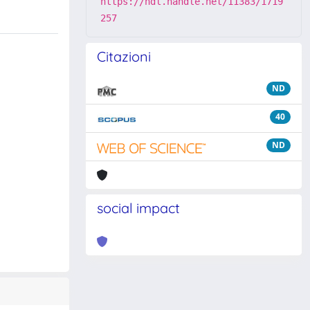
https://hdl.handle.net/11383/1719
257
Citazioni
ND
40
ND
social impact