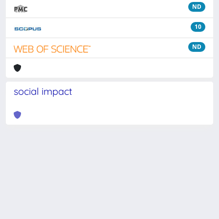
ND
10
ND
social impact