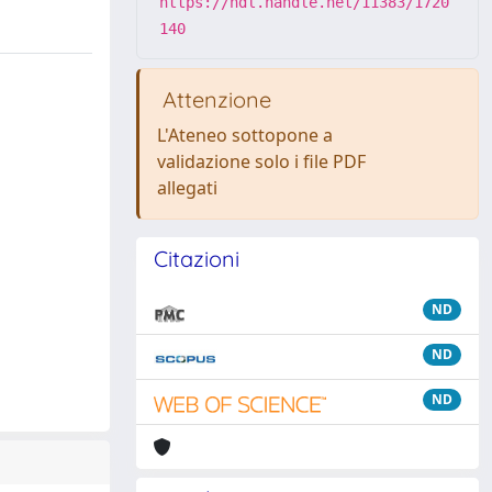
https://hdl.handle.net/11383/1720
140
Attenzione
L'Ateneo sottopone a
validazione solo i file PDF
allegati
Citazioni
ND
ND
ND