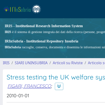
IRIS - Institutional Research Information System
IRIS
è il sistema di gestione integrata dei dati della ricerca (persone, proget
IRInSubria - Institutional Repository Insubria
IRInSubria
raccoglie, conserva, documenta e dissemina le informazioni sulla
IRIS
SIARI UNINSUBRIA
Articoli su Riviste
Articolo s
Stress testing the UK welfare 
FIGARI, FRANCESCO
;
2010-01-01