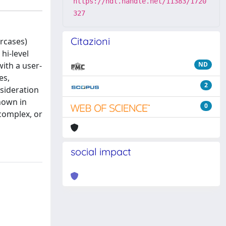
https://hdl.handle.net/11383/1720
327
Citazioni
ircases)
hi-level
with a user-
ND
es,
2
nsideration
shown in
0
 complex, or
social impact