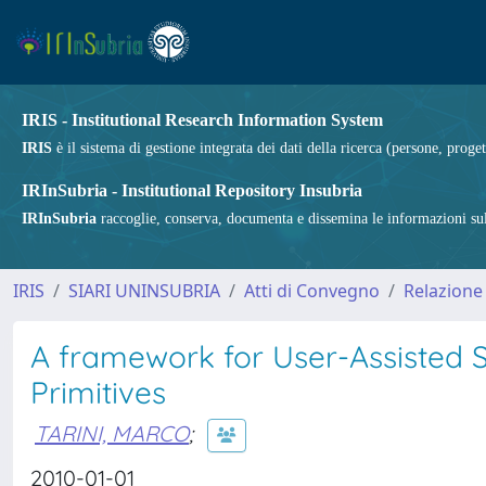
IRIS - Institutional Research Information System
IRIS
è il sistema di gestione integrata dei dati della ricerca (persone, proget
IRInSubria - Institutional Repository Insubria
IRInSubria
raccoglie, conserva, documenta e dissemina le informazioni sulla
IRIS
SIARI UNINSUBRIA
Atti di Convegno
Relazione
A framework for User-Assisted S
Primitives
TARINI, MARCO
;
2010-01-01