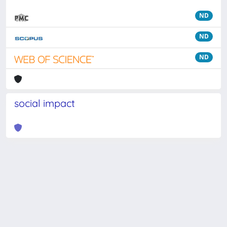
ND
ND
ND
social impact