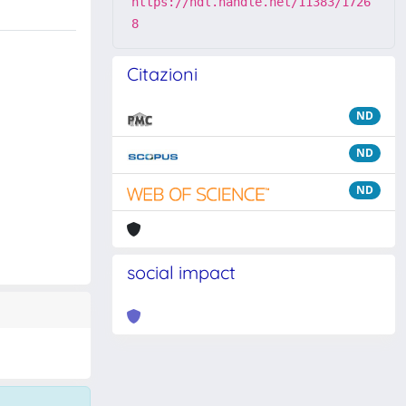
https://hdl.handle.net/11383/1726
8
Citazioni
ND
ND
ND
social impact