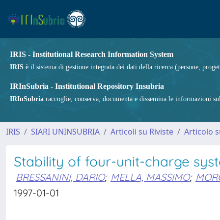
IRIS - Institutional Research Information System
IRIS
è il sistema di gestione integrata dei dati della ricerca (persone, proget
IRInSubria - Institutional Repository Insubria
IRInSubria
raccoglie, conserva, documenta e dissemina le informazioni sulla
IRIS
SIARI UNINSUBRIA
Articoli su Riviste
Articolo s
Stability of four-unit-charge s
BRESSANINI, DARIO
;
MELLA, MASSIMO
;
MORO
1997-01-01