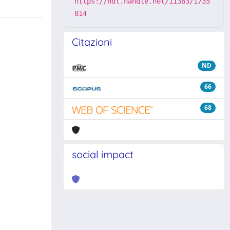
https://hdl.handle.net/11383/1735
814
Citazioni
ND
66
68
social impact