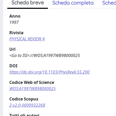
Scheda breve
Scheda completa
Sched
Anno
1997
Rivista
PHYSICAL REVIEW A
Url
<Go to ISI>://WOS:A1997WB98000025
DOI
https://dx.doi.org/10.1103/PhysRevA.55.200
Codice Web of Science
WOS:A1997WB98000025
Codice Scopus
2-s2.0-0000932268
Tutti gli autori