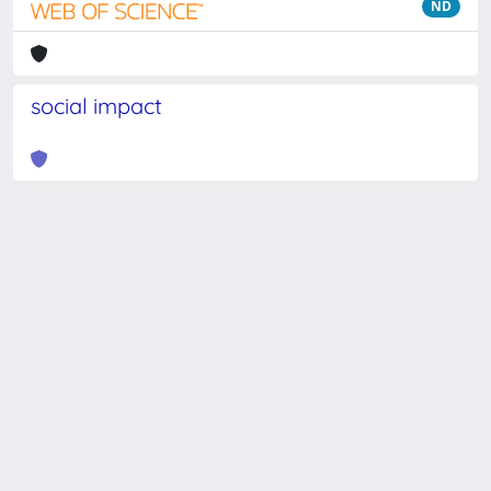
ND
social impact