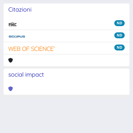
Citazioni
ND
ND
ND
social impact